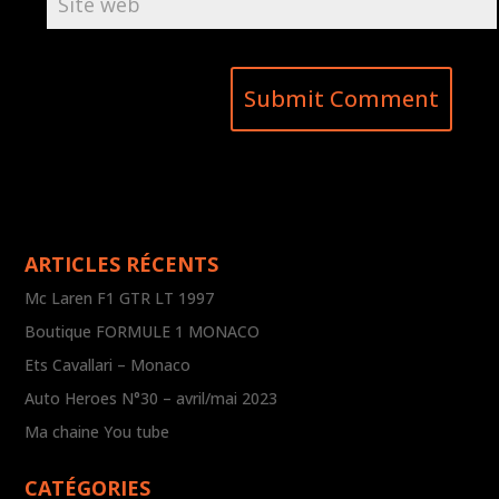
ARTICLES RÉCENTS
Mc Laren F1 GTR LT 1997
Boutique FORMULE 1 MONACO
Ets Cavallari – Monaco
Auto Heroes N°30 – avril/mai 2023
Ma chaine You tube
CATÉGORIES